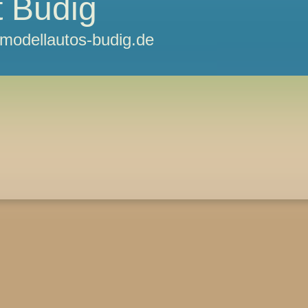
 Budig
odellautos-budig.de