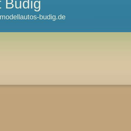
 Budig
odellautos-budig.de