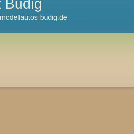
 Budig
odellautos-budig.de