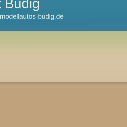
 Budig
odellautos-budig.de