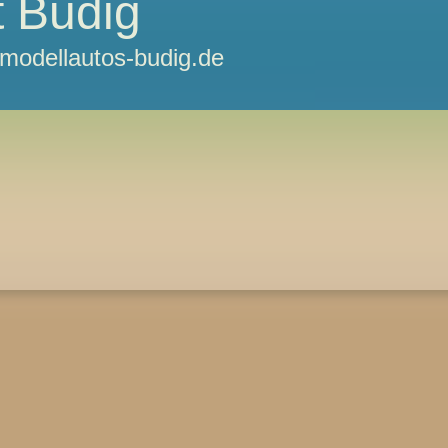
 Budig
odellautos-budig.de