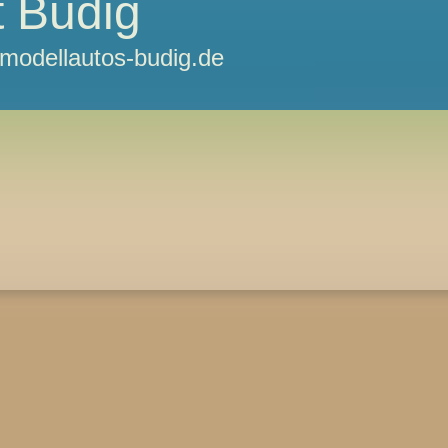
 Budig
odellautos-budig.de