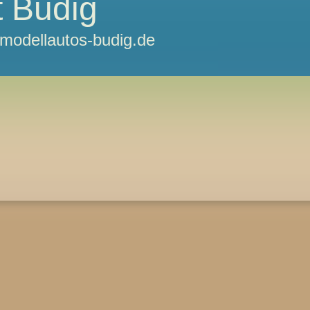
 Budig
odellautos-budig.de