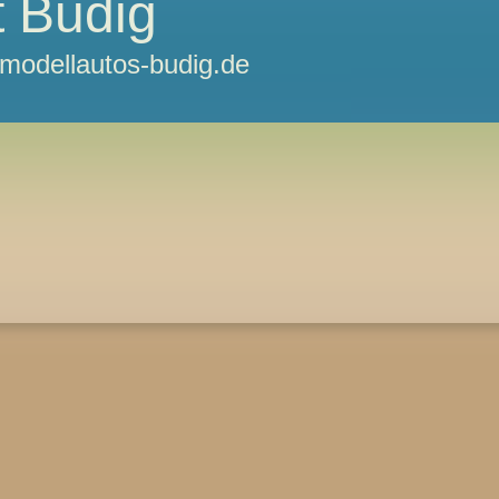
 Budig
odellautos-budig.de