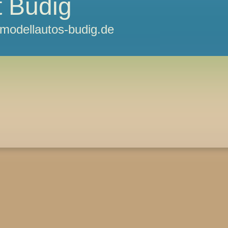
 Budig
odellautos-budig.de