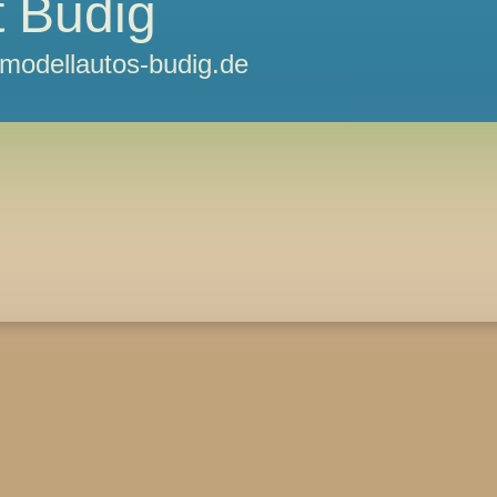
 Budig
odellautos-budig.de