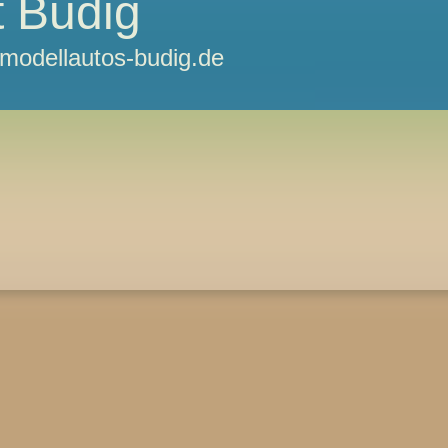
 Budig
odellautos-budig.de