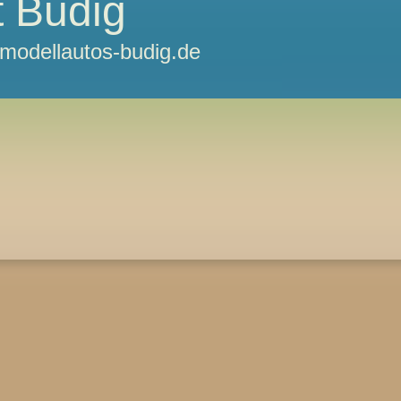
 Budig
odellautos-budig.de