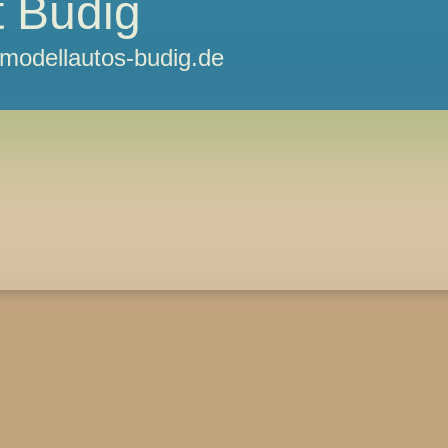
 Budig
odellautos-budig.de