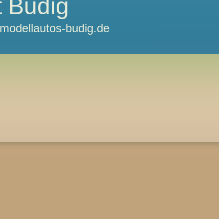
 Budig
odellautos-budig.de